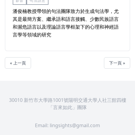
影音
句法語意
潘俊楠教授帶領的句法團隊致力於生成句法學，尤
其是最簡方案、繼承語和語言接觸、少數民族語言
和瀕危語言以及理論語言學框架下的心理和神經語
言學等領域的研究
« 上一頁
下一頁 »
30010 新竹市大學路1001號陽明交通大學人社三館四樓
「言來如此」團隊
Email:
lingsights@gmail.com