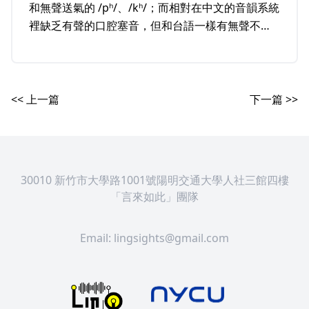
和無聲送氣的 /pʰ/、/kʰ/；而相對在中文的音韻系統
裡缺乏有聲的口腔塞音，但和台語一樣有無聲不送
氣的 /p/、/k/，和無聲送氣的 /pʰ/、/kʰ/。因此我們
可以讓華語語者去模仿台語的有聲子音，比較當語
者的語言系統沒有這種音素類別的話，語者會如何
去模仿帶有負向 VOT 的聲音。
<< 上一篇
下一篇 >>
30010 新竹市大學路1001號陽明交通大學人社三館四樓
「言來如此」團隊
Email:
lingsights@gmail.com