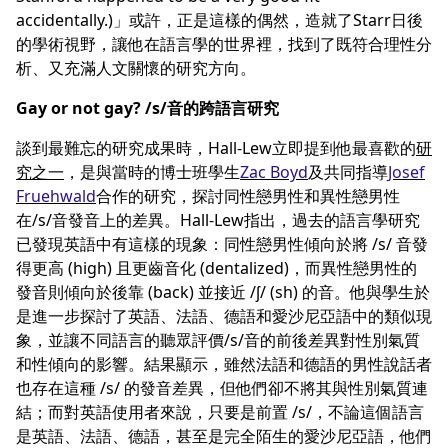
accidentally.)」或許，正是這樣的偶然，造就了Starr日後
的學術視野，讓他在語言學的世界裡，找到了既符合理性分
析、又充滿人文關懷的研究方向。
Gay or not gay? /s/音的跨語言研究
談到最難忘的研究成果時，Hall-Lew立即提到他最喜歡的
研
究之一
，是與當時的博士班學生
Zac Boyd
及共同指導
Josef
Fruehwald
合作的研究，探討同性戀男性和異性戀男性
在/s/音發音上的差異。Hall-Lew指出，過去的語言學研究
已發現英語中有這樣的現象：同性戀男性傾向於將 /s/ 音發
得更高 (high) 且更齒音化 (dentalized)，而異性戀男性的
發音則傾向於後靠 (back) 並接近 /ʃ/ (sh) 的音。他與學生於
是進一步探討了英語、法語、德語和愛沙尼亞語中的類似現
象，並讓不同語言的聽眾評價/s/音的前後差異對性別氣質
和性傾向的影響。結果顯示，雖然法語和德語的男性說話者
也存在這種 /s/ 的發音差異，但他們卻不將其與性別氣質連
結；而對英語使用者來說，只要是前置 /s/，不論這個語言
是英語、法語、德語，甚至是完全陌生的愛沙尼亞語，他們