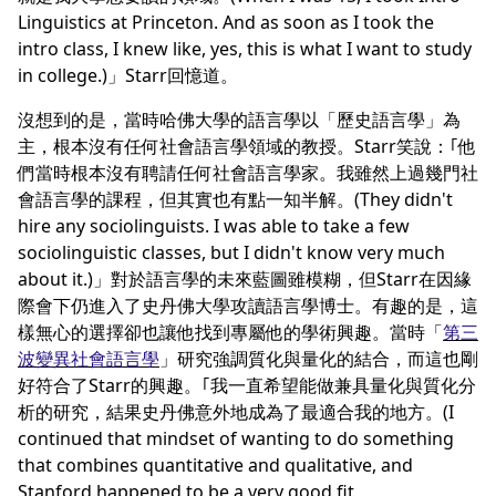
Linguistics at Princeton. And as soon as I took the
intro class, I knew like, yes, this is what I want to study
in college.)」Starr回憶道。
沒想到的是，當時哈佛大學的語言學以「歷史語言學」為
主，根本沒有任何社會語言學領域的教授。Starr笑說：｢他
們當時根本沒有聘請任何社會語言學家。我雖然上過幾門社
會語言學的課程，但其實也有點一知半解。(They didn't
hire any sociolinguists. I was able to take a few
sociolinguistic classes, but I didn't know very much
about it.)」對於語言學的未來藍圖雖模糊，但Starr在因緣
際會下仍進入了史丹佛大學攻讀語言學博士。有趣的是，這
樣無心的選擇卻也讓他找到專屬他的學術興趣。當時「
第三
波變異社會語言學
」研究強調質化與量化的結合，而這也剛
好符合了Starr的興趣。｢我一直希望能做兼具量化與質化分
析的研究，結果史丹佛意外地成為了最適合我的地方。(I
continued that mindset of wanting to do something
that combines quantitative and qualitative, and
Stanford happened to be a very good fit