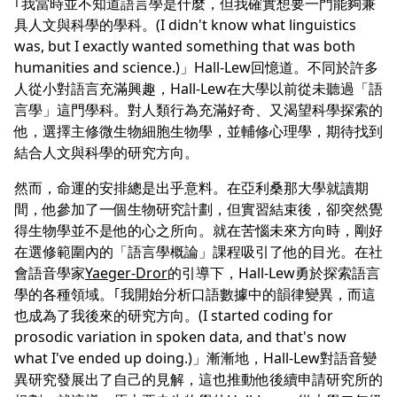
｢我當時並不知道語言學是什麼，但我確實想要一門能夠兼
具人文與科學的學科。(I didn't know what linguistics
was, but I exactly wanted something that was both
humanities and science.)」Hall-Lew回憶道。不同於許多
人從小對語言充滿興趣，Hall-Lew在大學以前從未聽過「語
言學」這門學科。對人類行為充滿好奇、又渴望科學探索的
他，選擇主修微生物細胞生物學，並輔修心理學，期待找到
結合人文與科學的研究方向。
然而，命運的安排總是出乎意料。在亞利桑那大學就讀期
間，他參加了一個生物研究計劃，但實習結束後，卻突然覺
得生物學並不是他的心之所向。就在苦惱未來方向時，剛好
在選修範圍內的「語言學概論」課程吸引了他的目光。在社
會語音學家
Yaeger-Dror
的引導下，Hall-Lew勇於探索語言
學的各種領域。｢我開始分析口語數據中的韻律變異，而這
也成為了我後來的研究方向。(I started coding for
prosodic variation in spoken data, and that's now
what I've ended up doing.)」漸漸地，Hall-Lew對語音變
異研究發展出了自己的見解，這也推動他後續申請研究所的