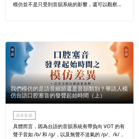
模仿並不是只受到音韻系統的影響，還可以觀察得
到跨語言都存在的趨勢[1]，也就是正向VOT的模仿
變化差異較大，但是負向VOT沒有這種情形。
我們模仿的是語音細節還是音韻類別？華語人模
仿台語口腔塞音的發聲起始時間（上）
語音音韻
具體而言，因為台語的音韻系統有帶負向 VOT 的有
聲子音如 /b/ 和 /ɡ/，以及無聲不送氣的 /p/、/k/，