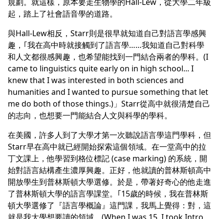
規劃。就這樣，原本要走生物學的Hall-Lew，從大學二年級
起，踏上了社會語音學的道路。
與Hall-Lew相反，Starr則是很早就知道自己對語言學感興
趣，｢我在高中時就接觸到了語言學……我知道自己對科學
和人文都很感興趣，也希望能找到一門結合兩者的學科。(I
came to linguistics quite early on in high school... I
knew that I was interested in both sciences and
humanities and I wanted to pursue something that let
me do both of those things.)」Starr從高中就很清楚自己
的志向，也想要一門能結合人文與科學的學科。
在美國，許多人到了大學才第一次聽說語言學這門學科，但
Starr早在高中就已經開始探索這個領域。在一堂高中的拉
丁文課上，他學習到格位標記 (case marking) 的系統，開
始對語言結構產生濃厚興趣。正好，他就讀的普林斯頓高中
開放學生到普林斯頓大學選修。於是，帶著好奇心的他走進
了普林斯頓大學的語言學課堂。｢15歲的時候，我在普林斯
頓大學選修了『語言學概論』這門課，我馬上覺得：對，這
就是我大學想要讀的領域。(When I was 15, I took Intro