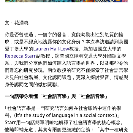
文：花湧惠
你是否曾想過，一個字的發音，竟能勾勒出性別氣質的輪
廓，或是不經意地洩露你的文化身份？本次專訪邀請到英國
愛丁堡大學的
Lauren Hall-Lew
教授、新加坡國立大學的
Rebecca Starr
副教授，訪問國立陽明交通大學外國語文學
系，與我們分享他們如何踏入語言學的世界，以及那些令他
們難忘的研究發現。兩位教授的研究不僅探索了社會語言學
常見的社會階層、文化認同議題，更深入探討聲音、情感與
身份認同之間的微妙關聯。
一句話帶你看懂「社會語言學」與「社會語音學」
｢社會語言學是一門研究語言如何在社會脈絡中運作的學
科。(It's the study of language in a social context.)」
Starr用一句話簡單明瞭地解釋了社會語言學的核心概念。
他隨即補充道，其實有兩個更細緻的定義：「其中一種研究