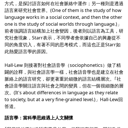
方式，是探討語言如何在社會脈絡中運作；另一種則是透過
語言來研究社會世界。(One of them is the study of how
language works in a social context, and then the other
one is the study of social worlds through language.)」
前者強調語言結構加上社會變因，後者則以語言為工具，研
究社會現象，Starr表示，不同學者會依據自己的興趣從不
同的角度切入，有著不同的思考模式，而這也正是Starr如
此熱愛語言學的原因。
Hall-Lew 則接著對社會語音學（sociophonetics）做了精
闢的詮釋，與社會語言學一樣，社會語音學也是建立在社會
脈絡上的語言研究，卻更著重於細微的語言結構層次。｢社
會語音學關注語言與社會之間的變異，但在一個很細微的層
次。(It's about differences in language as they relate
to society, but at a very fine-grained level.)」Hall-Lew回
答道。
語言學：當科學思維遇上人文關懷