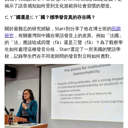
揭示了語音感知如何受到文化規範與社會習慣的塑造。
ㄈㄚˇ國還是ㄈㄚˋ國？標準發音真的存在嗎？
關於最難忘的研究經驗，Starr則分享了他在博士班的
田調
研究
，有關臺灣與中國在華語發音上的差異。例如「法國」
的「法」應該唸成四聲（fà）還是三聲（fǎ）？為了觀察學
生如何處理這種發音分歧，Starr選定了一所美國的雙語學
校，記錄學生們在不同老師間的發音對立時如何應對。