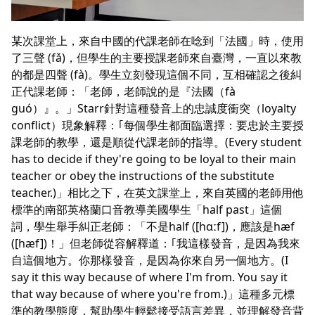
某次課堂上，來自中國的代課老師在唸到「法國」時，使用
了三聲 (fǎ)，但學生的主要授課老師來自臺灣，一直以來教
的都是四聲 (fà)。學生立刻發現這個不同，互相確認之後糾
正代課老師：「老師，老師說的是『法國（fà
guó）』。」Starr針對這種發音上的忠誠度衝突（loyalty
conflict）現象解釋：｢每個學生都面臨選擇：要忠於主要授
課老師的教學，還是順從代課老師的指導。(Every student
has to decide if they're going to be loyal to their main
teacher or obey the instructions of the substitute
teacher.)」相比之下，在英文課堂上，來自英國的老師用他
標準的南部英格蘭口音教導美國學生「half past」這個
詞，學生舉手糾正老師：「不是half ([hɑːf])，應該是hæf
([hæf])！」但老師從容解釋道：｢我這樣發音，是因為我來
自這個地方。你那樣發音，是因為你來自另一個地方。(I
say it this way because of where I'm from. You say it
that way because of where you're from.)」這種多元標
準的教學態度，幫助學生輕鬆接受語言差異，並理解發音背