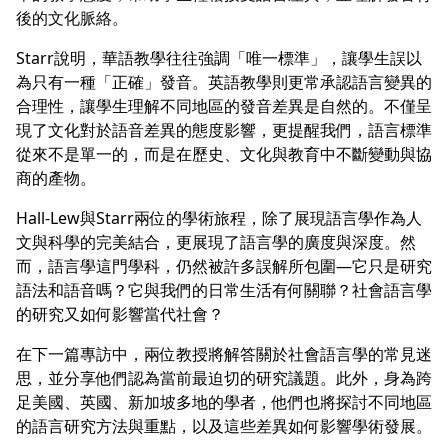
後的文化脈絡。
Starr說明，華語教學往往強調「唯一標準」，讓學生誤以
為只有一種「正確」發音。英語教學則更常承認語言變異的
合理性，讓學生理解不同地區的發音差異是自然的。不僅呈
現了文化對於語音差異的態度影響，更提醒我們，語言標準
從來不是單一的，而是在歷史、文化與教育中不斷變動與協
商的產物。
Hall-Lew與Starr兩位的學術旅程，除了展現語言學作為人
文與科學的完美結合，更展現了語言學的廣度與深度。然
而，語言學這門學科，仍然被許多誤解所包圍—它只是研究
語法和語音嗎？它與我們的日常生活有何關聯？社會語言學
的研究又如何影響當代社會？
在下一篇專訪中，兩位教授將解答關於社會語言學的常見迷
思，並分享他們認為當前最迫切的研究議題。此外，身為跨
足美國、英國、新加坡多地的學者，他們也將探討不同地區
的語言研究方法與重點，以及這些差異如何影響學術發展。