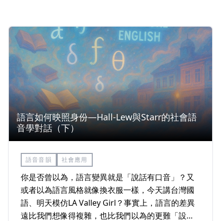
國思想史」課堂上，當時的老師也曾經對著台下作
為學生的我們提到，之所以會坐在那門課堂上，其
實是一種選擇。
語言如何映照身份—Hall-Lew與Starr的社會語
音學對話（下）
語音音韻
社會應用
你是否曾以為，語言變異就是「說話有口音」？又
或者以為語言風格就像換衣服一樣，今天講台灣國
語、明天模仿LA Valley Girl？事實上，語言的差異
遠比我們想像得複雜，也比我們以為的更難「設