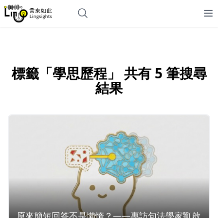
標籤「學思歷程」 共有 5 筆搜尋
結果
原來簡短回答不是懶惰？——專訪句法學家劉啟