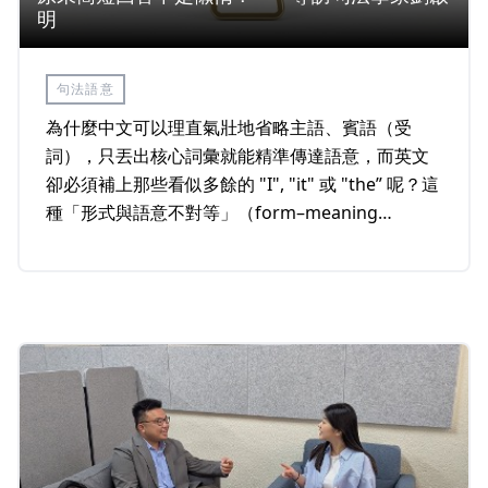
明
句法語意
為什麼中文可以理直氣壯地省略主語、賓語（受
詞），只丟出核心詞彙就能精準傳達語意，而英文
卻必須補上那些看似多餘的 "I", "it" 或 "the” 呢？這
種「形式與語意不對等」（form–meaning
mismatch）的現象，正是句法學家劉啟明老師，在
語言學界長年耕耘的核心議題。