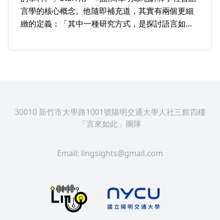
言學的核心概念。他隨即補充道，其實有兩個更細
緻的定義：「其中一種研究方式，是探討語言如何
在社會脈絡中運作；另一種則是透過語言來研究社
會世界。」前者強調語言結構加上社會變因，後者
則以語言為工具，研究社會現象，Starr表示，不同
學者會依據自己的興趣從不同的角度切入，有著不
同的思考模式，而這也正是Starr如此熱愛語言學的
原因。
30010 新竹市大學路1001號陽明交通大學人社三館四樓
「言來如此」團隊
Email:
lingsights@gmail.com