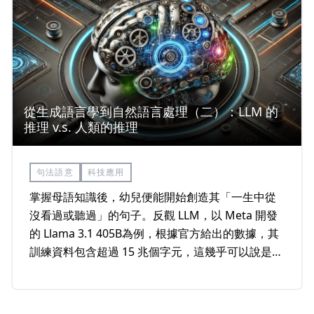
從生成語言學到自然語言處理（二）：LLM 的
推理 v.s. 人類的推理
句法語意
科技應用
掌握母語知識後，幼兒便能開始創造其「一生中從
沒看過或聽過」的句子。反觀 LLM，以 Meta 開發
的 Llama 3.1 405B為例，根據官方給出的數據，其
訓練資料包含超過 15 兆個字元，這幾乎可以說是網
際網路出現以來所有的文本資料了，並且其訓練用
的硬體設備不論在記憶體大小還是執行速度上，都
遠超幼兒大腦。集大量軟硬體資源於一身的 LLM 在