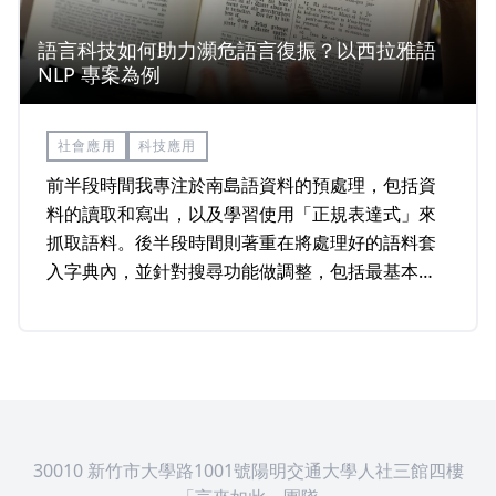
語言科技如何助力瀕危語言復振？以西拉雅語
NLP 專案為例
社會應用
科技應用
前半段時間我專注於南島語資料的預處理，包括資
料的讀取和寫出，以及學習使用「正規表達式」來
抓取語料。後半段時間則著重在將處理好的語料套
入字典內，並針對搜尋功能做調整，包括最基本的
詞彙配對，以及 C 為所有子音、V 為所有母音、N
為所有鼻音的配對方式等等，便能以音結結構查詢
詞彙。&nbsp;
30010 新竹市大學路1001號陽明交通大學人社三館四樓